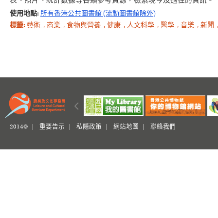
表、照片、統計數據等各類參考資源，檢索現今及過往的資訊。
使用地點:
所有香港公共圖書館 (流動圖書館除外)
標籤:
藝術
,
商業
,
食物與營養
,
健康
,
人文科學
,
醫學
,
音樂
,
新聞
2014© |
重要告示
|
私隱政策
|
網站地圖
|
聯絡我們