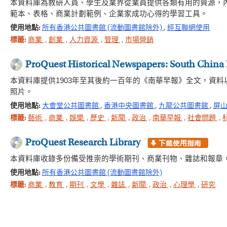
本資料庫為教研人員、學生及業界從業員提供各類有用的資源，
範本、表格、商業計劃範例、企業家成功心得的學習工具。
使用地點:
所有香港公共圖書館 (流動圖書館除外)
,
經互聯網使用
標籤:
商業
,
創業
,
人力資源
,
管理
,
市場營銷
ProQuest Historical Newspapers: South China
本資料庫提供1903年至其後約一百年的《南華早報》全文，資
照片。
使用地點:
大會堂公共圖書館
,
香港中央圖書館
,
九龍公共圖書館
,
屏
標籤:
藝術
,
商業
,
娛樂
,
歷史
,
新聞
,
政治
,
南華早報
,
社會問題
,
ProQuest Research Library
本資料庫收錄多份備受推崇的學術期刊、商業刊物、雜誌和報章
使用地點:
所有香港公共圖書館 (流動圖書館除外)
標籤:
商業
,
教育
,
期刊
,
文學
,
雜誌
,
新聞
,
政治
,
心理學
,
研究