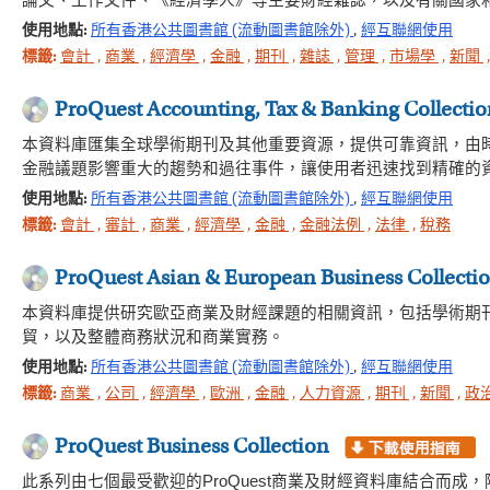
論文、工作文件、《經濟學人》等主要財經雜誌，以及有關國家
使用地點:
所有香港公共圖書館 (流動圖書館除外)
,
經互聯網使用
標籤:
會計
,
商業
,
經濟學
,
金融
,
期刊
,
雜誌
,
管理
,
市場學
,
新聞
ProQuest Accounting, Tax & Banking Collectio
本資料庫匯集全球學術期刊及其他重要資源，提供可靠資訊，由
金融議題影響重大的趨勢和過往事件，讓使用者迅速找到精確的
使用地點:
所有香港公共圖書館 (流動圖書館除外)
,
經互聯網使用
標籤:
會計
,
審計
,
商業
,
經濟學
,
金融
,
金融法例
,
法律
,
稅務
ProQuest Asian & European Business Collecti
本資料庫提供研究歐亞商業及財經課題的相關資訊，包括學術期
貿，以及整體商務狀況和商業實務。
使用地點:
所有香港公共圖書館 (流動圖書館除外)
,
經互聯網使用
標籤:
商業
,
公司
,
經濟學
,
歐洲
,
金融
,
人力資源
,
期刊
,
新聞
,
政
ProQuest Business Collection
此系列由七個最受歡迎的ProQuest商業及財經資料庫結合而