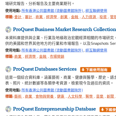
場研究報告、分析報告及主要商業期刊。
使用地點:
所有香港公共圖書館 (流動圖書館除外)
,
經互聯網使用
標籤:
會計
,
審計
,
商業
,
經濟學
,
創業
,
金融
,
人力資源
,
投資
,
管
ProQuest Business Market Research Collection
本資料庫提供與企業、行業及地緣政治宏觀經濟相關的市場研究，資料來源包括Hoov
供的美國和世界其他地方的行業和市場報告，以及Snapshots Seri
使用地點:
所有香港公共圖書館 (流動圖書館除外)
,
經互聯網使用
標籤:
商業
,
經濟學
,
金融
,
市場營銷
ProQuest Databases Services
這是一個綜合資料庫，涵蓋藝術、商業、健康與醫學、歷史、語
表、照片、統計數據等各類參考資源，檢索現今及過往的資訊。
使用地點:
所有香港公共圖書館 (流動圖書館除外)
標籤:
藝術
,
商業
,
食物與營養
,
健康
,
人文科學
,
醫學
,
音樂
,
新聞
ProQuest Entrepreneurship Database