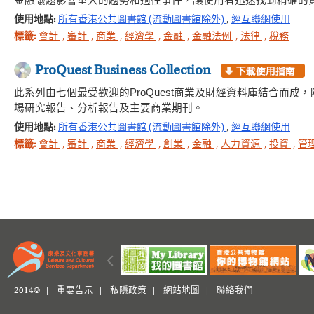
金融議題影響重大的趨勢和過往事件，讓使用者迅速找到精確的
使用地點:
所有香港公共圖書館 (流動圖書館除外)
,
經互聯網使用
標籤:
會計
,
審計
,
商業
,
經濟學
,
金融
,
金融法例
,
法律
,
稅務
ProQuest Business Collection
此系列由七個最受歡迎的ProQuest商業及財經資料庫結合而
場研究報告、分析報告及主要商業期刊。
使用地點:
所有香港公共圖書館 (流動圖書館除外)
,
經互聯網使用
標籤:
會計
,
審計
,
商業
,
經濟學
,
創業
,
金融
,
人力資源
,
投資
,
管
2014© |
重要告示
|
私隱政策
|
網站地圖
|
聯絡我們