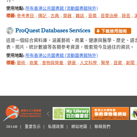
刊。
使用地點:
所有香港公共圖書館 (流動圖書館除外)
標籤:
參考書目
,
傳記
,
古典
,
樂器
,
雜誌
,
音樂
,
音樂治療
,
錄音
,
ProQuest Databases Services
這是一個綜合資料庫，涵蓋藝術、商業、健康與醫學、歷史、語
表、照片、統計數據等各類參考資源，檢索現今及過往的資訊。
使用地點:
所有香港公共圖書館 (流動圖書館除外)
標籤:
藝術
,
商業
,
食物與營養
,
健康
,
人文科學
,
醫學
,
音樂
,
新聞
2014© |
重要告示
|
私隱政策
|
網站地圖
|
聯絡我們