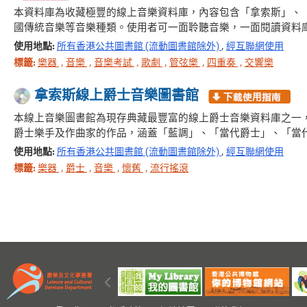
本資料庫為收藏極豐的線上音樂資料庫，內容包含「拿索斯」、「
國傳統音樂等音樂種類。使用者可一面聆聽音樂，一面閱讀資料
使用地點:
所有香港公共圖書館 (流動圖書館除外)
,
經互聯網使用
標籤:
樂器
,
音樂
,
音樂考試
,
歌劇
,
管弦樂
,
四重奏
,
交響樂
拿索斯線上爵士音樂圖書館
本線上音樂圖書館為現存典藏最豐富的線上爵士音樂資料庫之一
爵士樂手及作曲家的作品，涵蓋「藍調」、「當代爵士」、「當
使用地點:
所有香港公共圖書館 (流動圖書館除外)
,
經互聯網使用
標籤:
樂器
,
爵士
,
音樂
,
懷舊
,
流行搖滾