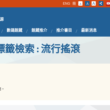
ENG
簡
A
A
A
源
數碼館藏
館藏推介
推介書目
最新消息
標籤檢索 : 流行搖滾
用。