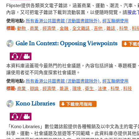
Flipster提供各類英文電子雜誌，涵蓋商業、運動、潮流、
內容，又可把電子雜誌下載到流動裝置，以便隨時閱覽。請
按此
使用地點:
所有香港公共圖書館 (流動圖書館除外)
,
經互聯網使用
標籤:
動物
,
商業
,
經濟學
,
金融
,
全文雜誌
,
吉他
,
雜誌
,
科學
,
科
Gale In Context: Opposing Viewpoints
本資料庫涵蓋現今最熱門的社會議題，內容包括評論、專題概要
讓使用者從不同角度探索社會議題。
使用地點:
所有香港公共圖書館 (流動圖書館除外)
,
經互聯網使用
標籤:
商業
,
辯論
,
經濟學
,
能源
,
環境
,
衛生
,
法律
,
科學
,
科技
Kono Libraries
「Kono Libraries」數位雜誌館提供各種暢銷及以中文為
科學、運動、社會議題及旅遊等不同範疇。此資料庫亦提供其他