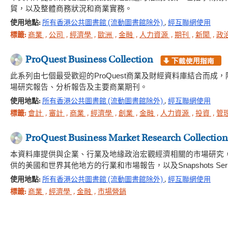
貿，以及整體商務狀況和商業實務。
使用地點:
所有香港公共圖書館 (流動圖書館除外)
,
經互聯網使用
標籤:
商業
,
公司
,
經濟學
,
歐洲
,
金融
,
人力資源
,
期刊
,
新聞
,
政
ProQuest Business Collection
此系列由七個最受歡迎的ProQuest商業及財經資料庫結合而
場研究報告、分析報告及主要商業期刊。
使用地點:
所有香港公共圖書館 (流動圖書館除外)
,
經互聯網使用
標籤:
會計
,
審計
,
商業
,
經濟學
,
創業
,
金融
,
人力資源
,
投資
,
管
ProQuest Business Market Research Collection
本資料庫提供與企業、行業及地緣政治宏觀經濟相關的市場研究，資料來源包括Hoov
供的美國和世界其他地方的行業和市場報告，以及Snapshots Seri
使用地點:
所有香港公共圖書館 (流動圖書館除外)
,
經互聯網使用
標籤:
商業
,
經濟學
,
金融
,
市場營銷