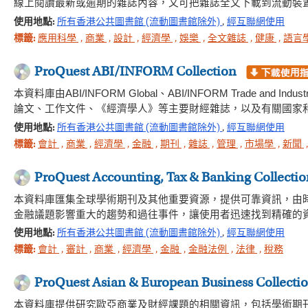
線上閱讀最新或逾期的雜誌內容，又可把雜誌全文下載到流動裝置
使用地點:
所有香港公共圖書館 (流動圖書館除外)
,
經互聯網使用
標籤:
應用科學
,
商業
,
設計
,
經濟學
,
娛樂
,
全文雜誌
,
健康
,
語言
ProQuest ABI/INFORM Collection
本資料庫由ABI/INFORM Global、ABI/INFORM Trade and
論文、工作文件、《經濟學人》等主要財經雜誌，以及有關國家
使用地點:
所有香港公共圖書館 (流動圖書館除外)
,
經互聯網使用
標籤:
會計
,
商業
,
經濟學
,
金融
,
期刊
,
雜誌
,
管理
,
市場學
,
新聞
ProQuest Accounting, Tax & Banking Collectio
本資料庫匯集全球學術期刊及其他重要資源，提供可靠資訊，由
金融議題影響重大的趨勢和過往事件，讓使用者迅速找到精確的
使用地點:
所有香港公共圖書館 (流動圖書館除外)
,
經互聯網使用
標籤:
會計
,
審計
,
商業
,
經濟學
,
金融
,
金融法例
,
法律
,
稅務
ProQuest Asian & European Business Collecti
本資料庫提供研究歐亞商業及財經課題的相關資訊，包括學術期