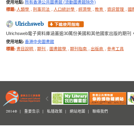
使用地點:
所有香港公共圖書館 (流動圖書館除外)
標籤:
人類學
,
刑事司法
,
人口統計學
,
經濟學
,
教育
,
資訊管理
,
國
Ulrichsweb
Ulrichsweb電子資料庫涵蓋逾30萬份美國和其他國家出版的
使用地點:
香港中央圖書館
標籤:
書目說明
,
期刊
,
圖書館學
,
期刊指南
,
出版商
,
參考工具
2014© |
重要告示
|
私隱政策
|
網站地圖
|
聯絡我們