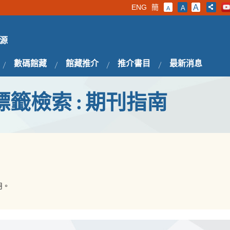
ENG
簡
A
A
A
源
數碼館藏
館藏推介
推介書目
最新消息
標籤檢索 : 期刊指南
用。