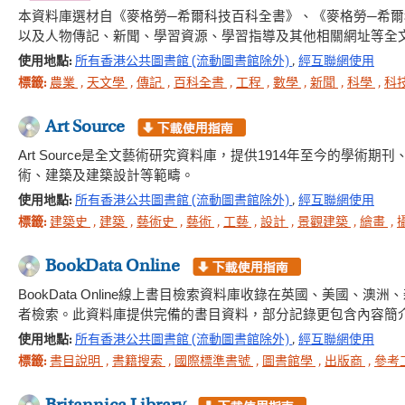
本資料庫選材自《麥格勞─希爾科技百科全書》、《麥格勞─希
以及人物傳記、新聞、學習資源、學習指導及其他相關網址等全
使用地點:
所有香港公共圖書館 (流動圖書館除外)
,
經互聯網使用
標籤:
農業
,
天文學
,
傳記
,
百科全書
,
工程
,
數學
,
新聞
,
科學
,
科
Art Source
Art Source是全文藝術研究資料庫，提供1914年至今的
術、建築及建築設計等範疇。
使用地點:
所有香港公共圖書館 (流動圖書館除外)
,
經互聯網使用
標籤:
建築史
,
建築
,
藝術史
,
藝術
,
工藝
,
設計
,
景觀建築
,
繪畫
,
BookData Online
BookData Online線上書目檢索資料庫收錄在英國、美國
者檢索。此資料庫提供完備的書目資料，部分記錄更包含內容簡介
使用地點:
所有香港公共圖書館 (流動圖書館除外)
,
經互聯網使用
標籤:
書目說明
,
書籍搜索
,
國際標準書號
,
圖書館學
,
出版商
,
參考