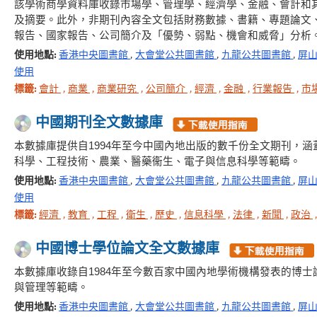
該學術商學資料庫收錄市場學、管理學、經濟學、金融、會計和其
及摘要。此外，非期刊內容全文包括財務數據、書籍、專題論文
報告、國家報告、公司簡介及「優勢、弱點、機會和威脅」分析
使用地點:
香港中央圖書館
,
大會堂公共圖書館
,
九龍公共圖書館
,
屏
使用
標籤:
會計
,
商業
,
商業研究
,
公司簡介
,
經濟
,
金融
,
行業報告
,
市
中國期刊全文數據庫
本數據庫提供自1994年至今中國內地出版的數千份全文期刊，
科學、工程技術、農業、醫藥衞生、電子與信息科學等範疇。
使用地點:
香港中央圖書館
,
大會堂公共圖書館
,
九龍公共圖書館
,
屏
使用
標籤:
經濟
,
教育
,
工程
,
衛生
,
歷史
,
信息科學
,
法律
,
新聞
,
政治
中國博士學位論文全文數據庫
本數據庫收錄自1984年至今數百家中國內地學術機構發表的博
與管理等範疇。
使用地點:
香港中央圖書館
,
大會堂公共圖書館
,
九龍公共圖書館
,
屏