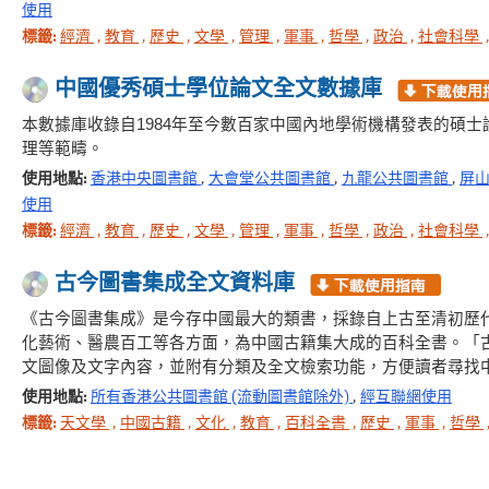
使用
標籤:
經濟
,
教育
,
歷史
,
文學
,
管理
,
軍事
,
哲學
,
政治
,
社會科學
中國優秀碩士學位論文全文數據庫
本數據庫收錄自1984年至今數百家中國內地學術機構發表的碩
理等範疇。
使用地點:
香港中央圖書館
,
大會堂公共圖書館
,
九龍公共圖書館
,
屏
使用
標籤:
經濟
,
教育
,
歷史
,
文學
,
管理
,
軍事
,
哲學
,
政治
,
社會科學
古今圖書集成全文資料庫
《古今圖書集成》是今存中國最大的類書，採錄自上古至清初歷
化藝術、醫農百工等各方面，為中國古籍集大成的百科全書。「
文圖像及文字內容，並附有分類及全文檢索功能，方便讀者尋找
使用地點:
所有香港公共圖書館 (流動圖書館除外)
,
經互聯網使用
標籤:
天文學
,
中國古籍
,
文化
,
教育
,
百科全書
,
歷史
,
軍事
,
哲學