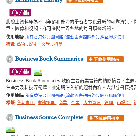
Britannica Library
此線上資料庫為不同年齡和能力的學習者提供最新的可靠資訊。
章、圖像和視頻，亦可查閱世界各地的每日頭條新聞。
使用地點:
所有香港公共圖書館 (流動圖書館除外)
,
經互聯網使用
標籤:
藝術
,
歷史
,
文學
,
科學
Business Book Summaries
Business Book Summaries 收錄主要商業書籍的
生產力及科技等範疇，並定期注入新的題材內容。大部分書籍摘
使用地點:
所有香港公共圖書館 (流動圖書館除外)
,
經互聯網使用
標籤:
參考書目
,
書籍摘要
,
商業
,
企業
,
人力資源
,
管理
,
市場學
,
Business Source Complete