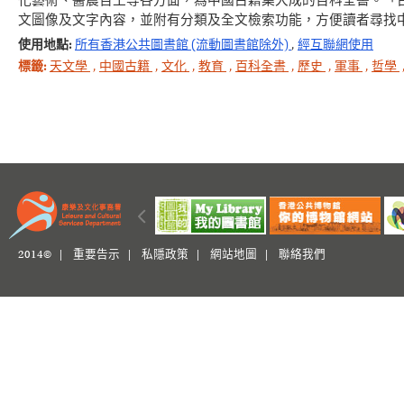
化藝術、醫農百工等各方面，為中國古籍集大成的百科全書。「
文圖像及文字內容，並附有分類及全文檢索功能，方便讀者尋找
使用地點:
所有香港公共圖書館 (流動圖書館除外)
,
經互聯網使用
標籤:
天文學
,
中國古籍
,
文化
,
教育
,
百科全書
,
歷史
,
軍事
,
哲學
2014© |
重要告示
|
私隱政策
|
網站地圖
|
聯絡我們