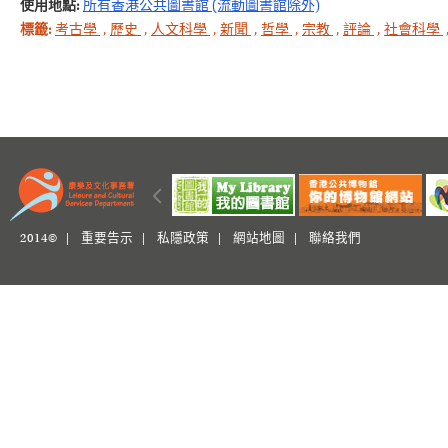
使用地點:
所有香港公共圖書館 (流動圖書館除外)
標籤:
考古學
,
歷史
,
人文科學
,
新聞
,
哲學
,
宗教
,
評論
,
社會科學
2014© |
重要告示
|
私隱政策
|
網站地圖
|
聯絡我們