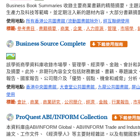
Business Book Summaries 收錄主要商業書籍的
生產力及科技等範疇，並定期注入新的題材內容。大部分書籍摘
使用地點:
所有香港公共圖書館 (流動圖書館除外)
,
經互聯網使用
標籤:
參考書目
,
書籍摘要
,
商業
,
企業
,
人力資源
,
管理
,
市場學
,
Business Source Complete
該學術商學資料庫收錄市場學、管理學、經濟學、金融、會計和其
及摘要。此外，非期刊內容全文包括財務數據、書籍、專題論文
報告、國家報告、公司簡介及「優勢、弱點、機會和威脅」分析
使用地點:
香港中央圖書館
,
大會堂公共圖書館
,
九龍公共圖書館
,
屏
使用
標籤:
會計
,
商業
,
商業研究
,
公司簡介
,
經濟
,
金融
,
行業報告
,
市
ProQuest ABI/INFORM Collection
本資料庫由ABI/INFORM Global、ABI/INFORM Trade and
論文、工作文件、《經濟學人》等主要財經雜誌，以及有關國家