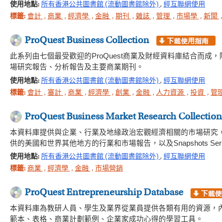
使用地點:
所有香港公共圖書館 (流動圖書館除外)
,
經互聯網使用
標籤:
會計
,
商業
,
經濟學
,
金融
,
期刊
,
雜誌
,
管理
,
市場學
,
新聞
ProQuest Business Collection
此系列由七個最受歡迎的ProQuest商業及財經資料庫結合而
場研究報告、分析報告及主要商業期刊。
使用地點:
所有香港公共圖書館 (流動圖書館除外)
,
經互聯網使用
標籤:
會計
,
審計
,
商業
,
經濟學
,
創業
,
金融
,
人力資源
,
投資
,
管
ProQuest Business Market Research Collection
本資料庫提供與企業、行業及地緣政治宏觀經濟相關的市場研究，資料來源包括Hoov
供的美國和世界其他地方的行業和市場報告，以及Snapshots Seri
使用地點:
所有香港公共圖書館 (流動圖書館除外)
,
經互聯網使用
標籤:
商業
,
經濟學
,
金融
,
市場營銷
ProQuest Entrepreneurship Database
本資料庫為教研人員、學生及業界從業員提供各類有用的資源，
範本、表格、商業計劃範例、企業家成功心得的學習工具。