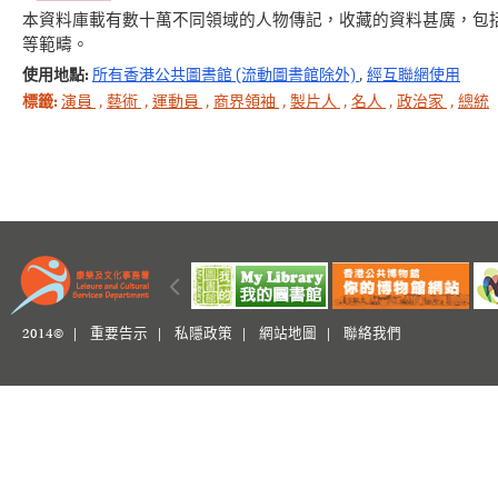
本資料庫載有數十萬不同領域的人物傳記，收藏的資料甚廣，包
等範疇。
使用地點:
所有香港公共圖書館 (流動圖書館除外)
,
經互聯網使用
標籤:
演員
,
藝術
,
運動員
,
商界領袖
,
製片人
,
名人
,
政治家
,
總統
2014© |
重要告示
|
私隱政策
|
網站地圖
|
聯絡我們