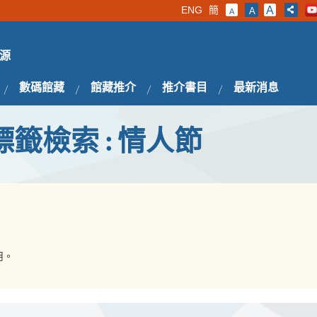
ENG
簡
A
A
A
源
數碼館藏
館藏推介
推介書目
最新消息
標籤檢索 : 情人節
用。