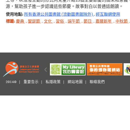
工等，以活潑生動的形式向兒童介紹13個主要節慶的由來和意
源，幫助孩子進一步認識這些節慶。故事對白以普通話朗讀。
使用地點:
所有香港公共圖書館 (流動圖書館除外)
,
經互聯網使用
標籤:
慶典
,
聖誕節
,
文化
,
習俗
,
端午節
,
節日
,
農曆新年
,
中秋節
2014© |
重要告示
|
私隱政策
|
網站地圖
|
聯絡我們