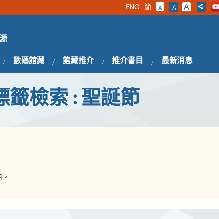
ENG
簡
A
A
A
源
數碼館藏
館藏推介
推介書目
最新消息
標籤檢索 : 聖誕節
用。