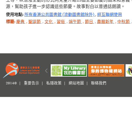
工等，以活潑生動的形式向兒童介紹13個主要節慶的由來和意
源，幫助孩子進一步認識這些節慶。故事對白以普通話朗讀。
使用地點:
所有香港公共圖書館 (流動圖書館除外)
,
經互聯網使用
標籤:
慶典
,
聖誕節
,
文化
,
習俗
,
端午節
,
節日
,
農曆新年
,
中秋節
2014© |
重要告示
|
私隱政策
|
網站地圖
|
聯絡我們