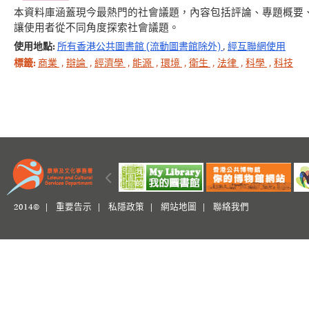
本資料庫涵蓋現今最熱門的社會議題，內容包括評論、專題概要
讓使用者從不同角度探索社會議題。
使用地點:
所有香港公共圖書館 (流動圖書館除外)
,
經互聯網使用
標籤:
商業
,
辯論
,
經濟學
,
能源
,
環境
,
衛生
,
法律
,
科學
,
科技
2014© |
重要告示
|
私隱政策
|
網站地圖
|
聯絡我們