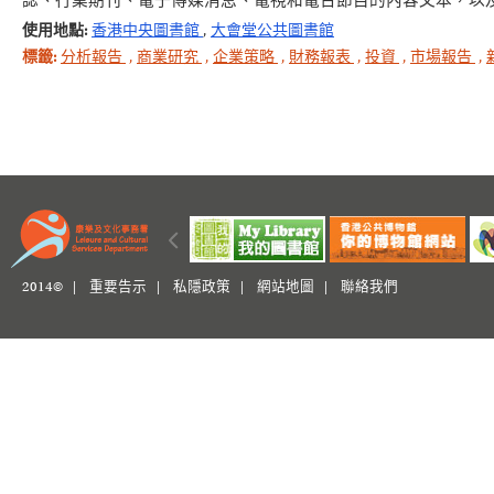
誌、行業期刊、電子傳媒消息、電視和電台節目的內容文本，以
使用地點:
香港中央圖書館
,
大會堂公共圖書館
標籤:
分析報告
,
商業研究
,
企業策略
,
財務報表
,
投資
,
市場報告
,
2014© |
重要告示
|
私隱政策
|
網站地圖
|
聯絡我們