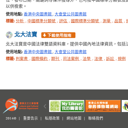
位、發布日期、關鍵詞等條件搜尋外，也可按中國標準分類號及
以供檢索。
使用地點:
香港中央圖書館
,
大會堂公共圖書館
標籤:
分析
,
中國標準分類號
,
評估
,
國際標準分類號
,
測量
,
品質
,
北大法寶
北大法寶是中國法律雙語資料庫，提供中國內地法律資訊，包括
使用地點:
香港中央圖書館
,
大會堂公共圖書館
標籤:
判案書
,
國際條約
,
期刊
,
司法案例
,
法學
,
法律
,
訴訟
,
規例
2014© |
重要告示
|
私隱政策
|
網站地圖
|
聯絡我們