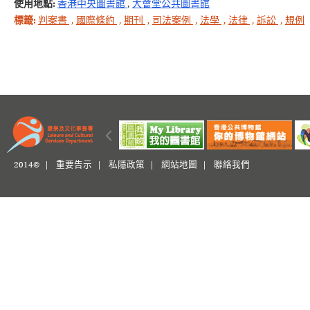
使用地點:
香港中央圖書館
,
大會堂公共圖書館
標籤:
判案書
,
國際條約
,
期刊
,
司法案例
,
法學
,
法律
,
訴訟
,
規例
2014© |
重要告示
|
私隱政策
|
網站地圖
|
聯絡我們