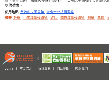
位、發布日期、關鍵詞等條件搜尋外，也可按中國標準分類號及
以供檢索。
使用地點:
香港中央圖書館
,
大會堂公共圖書館
標籤:
分析
,
中國標準分類號
,
評估
,
國際標準分類號
,
測量
,
品質
,
2014© |
重要告示
|
私隱政策
|
網站地圖
|
聯絡我們