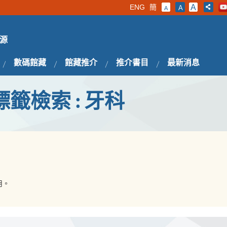
ENG
簡
A
A
A
源
數碼館藏
館藏推介
推介書目
最新消息
標籤檢索 : 牙科
用。