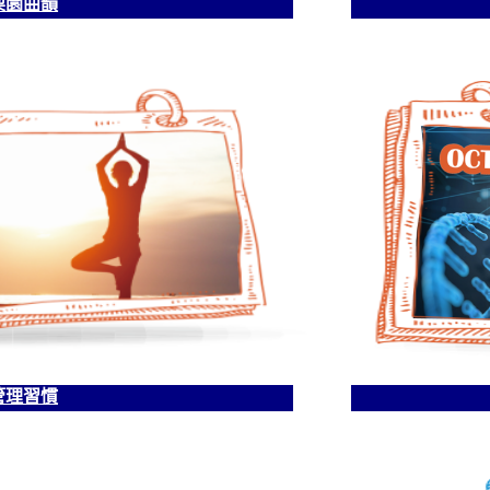
梨園曲韻
管理習慣