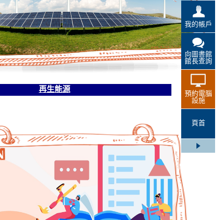
我的帳戶
向圖書館
館長查詢
再生能源
預約電腦
設施
頁首