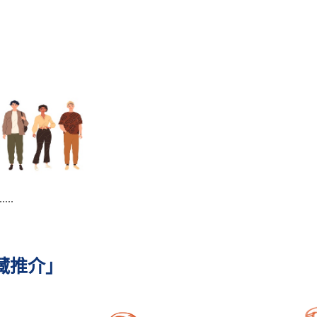
..
藏推介」