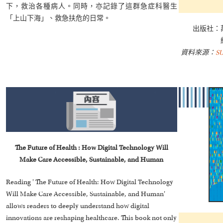
下，救治各種病人。同時，亦記錄了這群急症科醫生
「上山下海」、救急扶危的日常。
出版社：
資料來源：
S
The Future of Health : How Digital Technology Will
Make Care Accessible, Sustainable, and Human
Reading ' The Future of Health: How Digital Technology
Will Make Care Accessible, Sustainable, and Human'
allows readers to deeply understand how digital
innovations are reshaping healthcare. This book not only