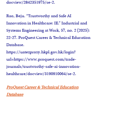
docview/2842351975/se-2.
Rao, Beju. “Trustworthy and Safe AI
Innovation in Healthcare: IE.” Industrial and
Systems Engineering at Work, 57, no. 2 (2025):
22-27. ProQuest Career & Technical Education
Database.
https://uatezproxy.hkpl.gov.hk/login?
url=https://www.proquest.com/trade-
journals/trustworthy-safe-ai-innovation-
healthcare/docview/3190910064/se-2.
ProQuest Career & Technical Education
Database