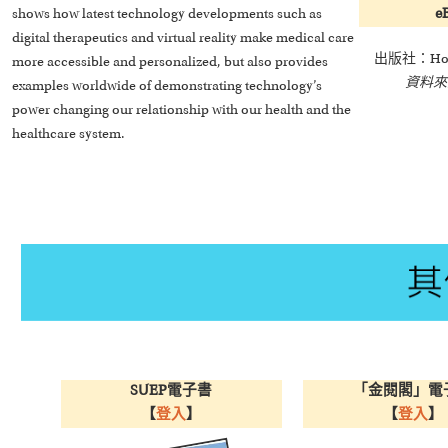
e
shows how latest technology developments such as
digital therapeutics and virtual reality make medical care
出版社：Hoboke
more accessible and personalized, but also provides
資料來
examples worldwide of demonstrating technology’s
power changing our relationship with our health and the
healthcare system.
SUEP電子書
「金閱閣」電
【
登入
】
【
登入
】