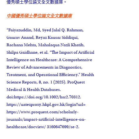
優秀碩士學位論文全文數據庫。
中國優秀碩士學位論文全文數據庫
“Faiyazuddin, Md, Syed Jalal Q. Rahman,
Gaurav Anand, Reyaz Kausar Siddiqui,
Rachana Mehta, Mahalaqua Nazli
Khatib,
Shilpa Gaidhane, et al. “The Impact of Artificial
Intelligence on Healthcare: A Comprehensive
Review of Advancements in Diagnostics,
Treatment, and Operational Efficiency.” Health
Science Reports, 8, no. 1 (2025). ProQuest
Medical & Health Databases.
doi:https://doi.org/10.1002/hsr2.70312.
https://uatezproxy.hkpl.gov.hk/login?url=
https://www.proquest.com/scholarly-
journals/impact-artificial-intelligence-on-
healthcare/docview/ 3160647699/se-2.