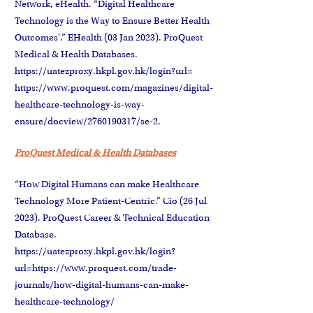
Network, eHealth. “Digital Healthcare
Technology is the Way to Ensure Better Health
Outcomes'.” EHealth (03 Jan 2023). ProQuest
Medical & Health Databases.
https://uatezproxy.hkpl.gov.hk/login?url=
https://www.proquest.com/magazines/digital-
healthcare-technology-is-way-
ensure/docview/2760190317/se-2.
ProQuest Medical & Health Databases
“How Digital Humans can make Healthcare
Technology More Patient-Centric.” Cio (26 Jul
2023). ProQuest Career & Technical Education
Database.
https://uatezproxy.hkpl.gov.hk/login?
url=https://www.proquest.com/trade-
journals/how-digital-humans-can-make-
healthcare-technology/