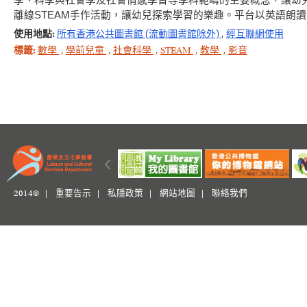
學、科學與社會學及社會情感學習等學科範疇的主要概念，讓幼
離線STEAM手作活動，讓幼兒探索學習的樂趣。平台以英語朗
使用地點:
所有香港公共圖書館 (流動圖書館除外)
,
經互聯網使用
標籤:
數學
,
學前兒童
,
社會科學
,
STEAM
,
教學
,
影音
2014© |
重要告示
|
私隱政策
|
網站地圖
|
聯絡我們