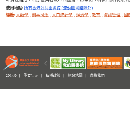
考資源組成，有助使用者就不同區域、市場和學科進行跨界別的
使用地點:
所有香港公共圖書館 (流動圖書館除外)
標籤:
人類學
,
刑事司法
,
人口統計學
,
經濟學
,
教育
,
資訊管理
,
國
2014© |
重要告示
|
私隱政策
|
網站地圖
|
聯絡我們