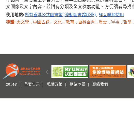
化藝術、醫農百工等各方面，為中國古籍集大成的百科全書。「
文圖像及文字內容，並附有分類及全文檢索功能，方便讀者尋找
使用地點:
所有香港公共圖書館 (流動圖書館除外)
,
經互聯網使用
標籤:
天文學
,
中國古籍
,
文化
,
教育
,
百科全書
,
歷史
,
軍事
,
哲學
2014© |
重要告示
|
私隱政策
|
網站地圖
|
聯絡我們