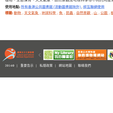
植物、生態保育、天文氣象、自然景觀及地球科學等不同的角度
使用地點:
所有香港公共圖書館 (流動圖書館除外)
,
經互聯網使用
標籤:
動物
,
天文氣象
,
地球科學
,
魚
,
昆蟲
,
自然景觀
,
山
,
公園
,
2014© |
重要告示
|
私隱政策
|
網站地圖
|
聯絡我們