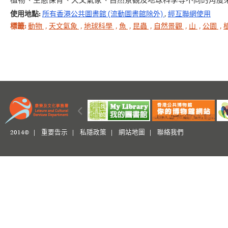
植物、生態保育、天文氣象、自然景觀及地球科學等不同的角度
使用地點:
所有香港公共圖書館 (流動圖書館除外)
,
經互聯網使用
標籤:
動物
,
天文氣象
,
地球科學
,
魚
,
昆蟲
,
自然景觀
,
山
,
公園
,
2014© |
重要告示
|
私隱政策
|
網站地圖
|
聯絡我們