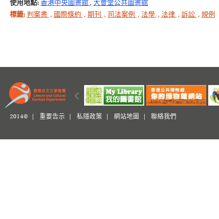
使用地點:
香港中央圖書館
,
大會堂公共圖書館
標籤:
判案書
,
國際條約
,
期刊
,
司法案例
,
法學
,
法律
,
訴訟
,
規例
2014© |
重要告示
|
私隱政策
|
網站地圖
|
聯絡我們