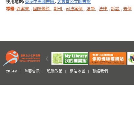
使用地點:
香港中央圖書館
,
大會堂公共圖書館
標籤:
判案書
,
國際條約
,
期刊
,
司法案例
,
法學
,
法律
,
訴訟
,
規例
2014© |
重要告示
|
私隱政策
|
網站地圖
|
聯絡我們