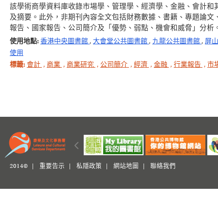
該學術商學資料庫收錄市場學、管理學、經濟學、金融、會計和其
及摘要。此外，非期刊內容全文包括財務數據、書籍、專題論文
報告、國家報告、公司簡介及「優勢、弱點、機會和威脅」分析
使用地點:
香港中央圖書館
,
大會堂公共圖書館
,
九龍公共圖書館
,
屏
使用
標籤:
會計
,
商業
,
商業研究
,
公司簡介
,
經濟
,
金融
,
行業報告
,
市
2014© |
重要告示
|
私隱政策
|
網站地圖
|
聯絡我們