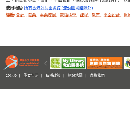
工、銷售和零售、會計、平面設計、攝影及其他行業的資訊，以
使用地點:
所有香港公共圖書館 (流動圖書館除外)
標籤:
會計
,
職業
,
事業發展
,
電腦科學
,
課程
,
教育
,
平面設計
,
醫
2014© |
重要告示
|
私隱政策
|
網站地圖
|
聯絡我們