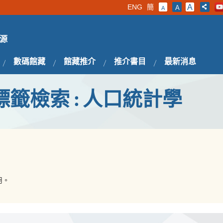
ENG
簡
A
A
A
源
數碼館藏
館藏推介
推介書目
最新消息
標籤檢索 : 人口統計學
用。