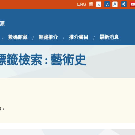
ENG
簡
A
A
A
源
數碼館藏
館藏推介
推介書目
最新消息
標籤檢索 : 藝術史
用。