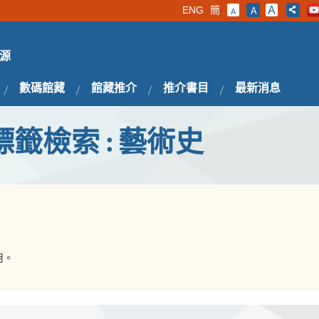
ENG
簡
A
A
A
源
數碼館藏
館藏推介
推介書目
最新消息
標籤檢索 : 藝術史
用。