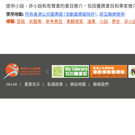
提供小說、非小說和有聲書的書目推介，包括獲獎書目和專家推
使用地點:
所有香港公共圖書館 (流動圖書館除外)
,
經互聯網使用
標籤:
冒險
,
有聲書
,
參考書目
,
書籍搜索
,
漫畫
,
小說
,
歷史
,
非小
2014© |
重要告示
|
私隱政策
|
網站地圖
|
聯絡我們