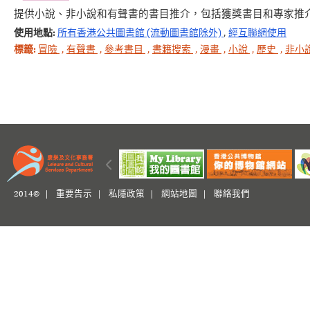
提供小說、非小說和有聲書的書目推介，包括獲獎書目和專家推
使用地點:
所有香港公共圖書館 (流動圖書館除外)
,
經互聯網使用
標籤:
冒險
,
有聲書
,
參考書目
,
書籍搜索
,
漫畫
,
小說
,
歷史
,
非小
2014© |
重要告示
|
私隱政策
|
網站地圖
|
聯絡我們