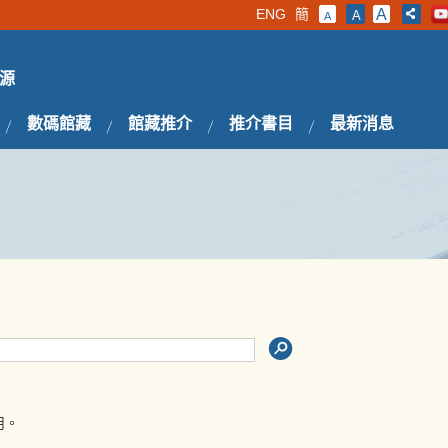
ENG
簡
A
A
A
源
數碼館藏
館藏推介
推介書目
最新消息
用。