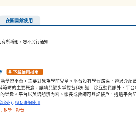
在圖書館使用
而有所增刪，恕不另行通知。
y
demy是有趣的互動學習平台，主要對象為學前兒童。平台設有學習路徑，透過
科範疇的主要概念，讓幼兒逐步掌握各科知識。除互動資訊外，平台
學習的樂趣。平台以英語朗讀內容。家長或教師可登記帳戶，透過平台
館除外)
,
經互聯網使用
M
,
教學
,
影音