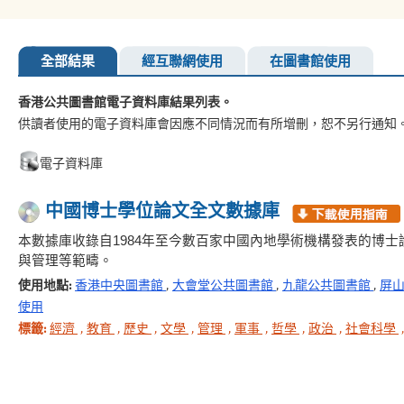
全部結果
經互聯網使用
在圖書館使用
香港公共圖書館電子資料庫結果列表。
供讀者使用的電子資料庫會因應不同情況而有所增刪，恕不另行通知
電子資料庫
中國博士學位論文全文數據庫
本數據庫收錄自1984年至今數百家中國內地學術機構發表的博
與管理等範疇。
使用地點:
香港中央圖書館
,
大會堂公共圖書館
,
九龍公共圖書館
,
屏
使用
標籤:
經濟
,
教育
,
歷史
,
文學
,
管理
,
軍事
,
哲學
,
政治
,
社會科學