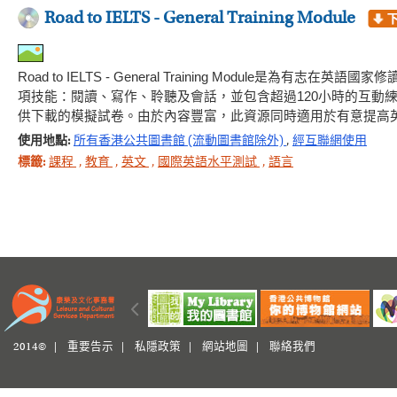
Road to IELTS - General Training Module
Road to IELTS - General Training Module
項技能：閱讀、寫作、聆聽及會話，並包含超過120小時的互動
供下載的模擬試卷。由於內容豐富，此資源同時適用於有意提高
使用地點:
所有香港公共圖書館 (流動圖書館除外)
,
經互聯網使用
標籤:
課程
,
教育
,
英文
,
國際英語水平測試
,
語言
2014© |
重要告示
|
私隱政策
|
網站地圖
|
聯絡我們