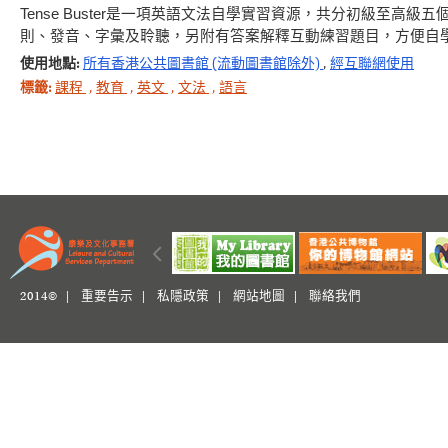
Tense Buster是一項英語文法自學實習資源，共分初級至
則、發音、字彙及聆聽，另附有答案解釋互動練習題目，方便自
使用地點:
所有香港公共圖書館 (流動圖書館除外)
,
經互聯網使用
標籤:
課程
,
教育
,
英文
,
文法
,
語言
2014© |
重要告示
|
私隱政策
|
網站地圖
|
聯絡我們