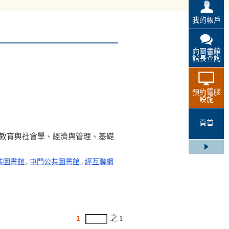
我的帳戶
向圖書館
館長查詢
預約電腦
設施
頁首
、教育與社會學、經濟與管理、基礎
共圖書館
,
屯門公共圖書館
,
經互聯網
1
之 1