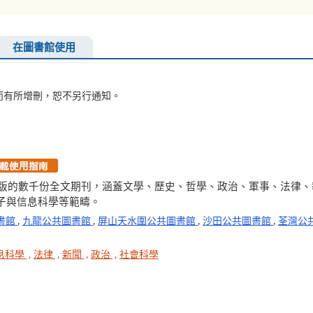
在圖書館使用
而有所增刪，恕不另行通知。
地出版的數千份全文期刊，涵蓋文學、歷史、哲學、政治、軍事、法律
子與信息科學等範疇。
書館
,
九龍公共圖書館
,
屏山天水圍公共圖書館
,
沙田公共圖書館
,
荃灣公
息科學
,
法律
,
新聞
,
政治
,
社會科學