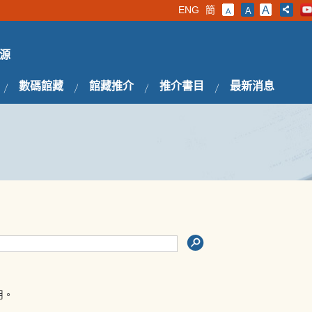
ENG
簡
A
A
A
源
數碼館藏
館藏推介
推介書目
最新消息
用。