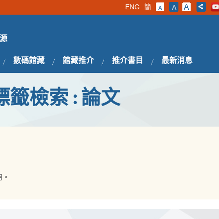
ENG
簡
A
A
A
源
數碼館藏
館藏推介
推介書目
最新消息
標籤檢索 : 論文
用。