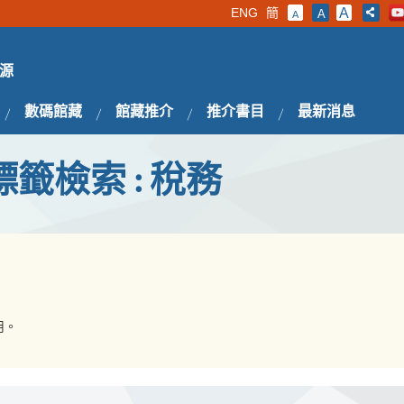
ENG
簡
A
A
A
源
數碼館藏
館藏推介
推介書目
最新消息
標籤檢索 : 稅務
用。