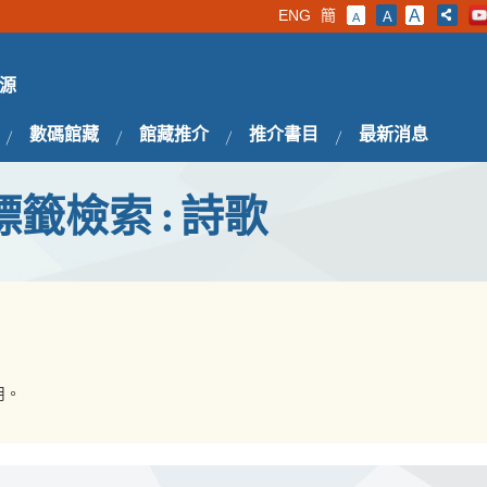
ENG
簡
A
A
A
源
數碼館藏
館藏推介
推介書目
最新消息
標籤檢索 : 詩歌
用。