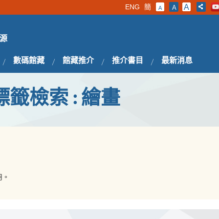
ENG
簡
A
A
A
源
數碼館藏
館藏推介
推介書目
最新消息
標籤檢索 : 繪畫
用。