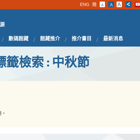
ENG
簡
A
A
A
源
數碼館藏
館藏推介
推介書目
最新消息
標籤檢索 : 中秋節
用。